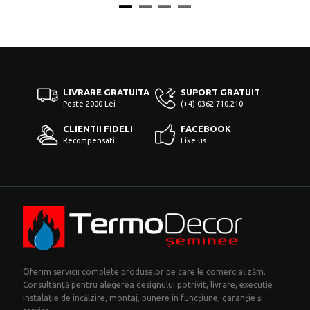
LIVRARE GRATUITA
SUPORT GRATUIT
Peste 2000 Lei
(+4) 0362.710.210
CLIENTII FIDELI
FACEBOOK
Recompensati
Like us
Oferim servicii complete produselor pe care le comercializăm.
Consultanță pentru alegerea designului potrivit, livrare, execuție
instalație de încălzire, montaj, punere în funcțiune, garanţie şi