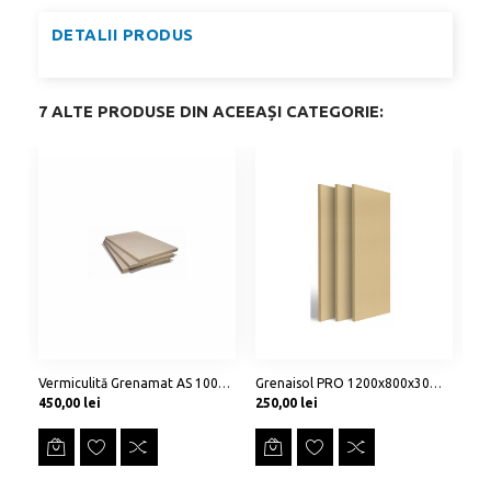
DETALII PRODUS
7 ALTE PRODUSE DIN ACEEAȘI CATEGORIE:
Vermiculită Grenamat AS 1000x610x50mm
Grenaisol PRO 1200x800x30mm - plăci ecologice de vermiculită
Preț
Preț
Pr
450,00 lei
250,00 lei
30