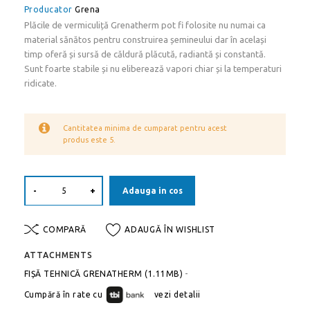
Producator
Grena
Plăcile de vermiculiță Grenatherm pot fi folosite nu numai ca
material sănătos pentru construirea șemineului dar în același
timp oferă și sursă de căldură plăcută, radiantă și constantă.
Sunt foarte stabile și nu eliberează vapori chiar și la temperaturi
ridicate.
Cantitatea minima de cumparat pentru acest
produs este 5.
-
+
Adauga in cos
COMPARĂ
ADAUGĂ ÎN WISHLIST
ATTACHMENTS
FIȘĂ TEHNICĂ GRENATHERM (1.11MB)
-
Cumpără în rate cu
vezi detalii