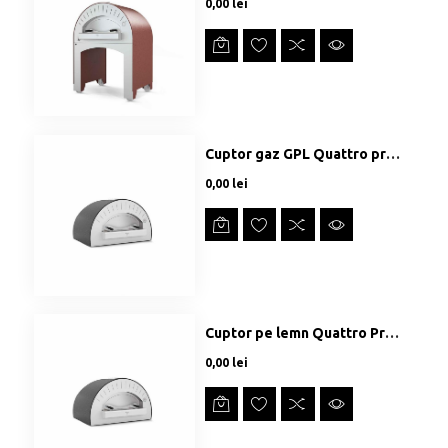
Preț
0,00 lei
Cuptor gaz GPL Quattro pro top
Preț
0,00 lei
Cuptor pe lemn Quattro Pro Top
Preț
0,00 lei