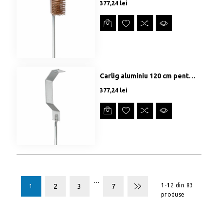
Preț
377,24 lei
Carlig aluminiu 120 cm pentru jar
Preț
377,24 lei
…
2
3
7
1-12 din 83
1
produse