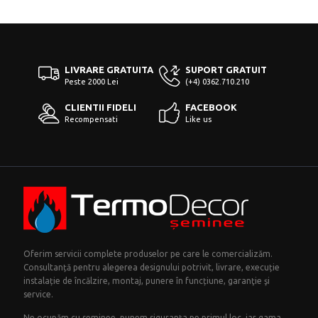
LIVRARE GRATUITA
SUPORT GRATUIT
Peste 2000 Lei
(+4) 0362.710.210
CLIENTII FIDELI
FACEBOOK
Recompensati
Like us
Oferim servicii complete produselor pe care le comercializăm.
Consultanță pentru alegerea designului potrivit, livrare, execuție
instalație de încălzire, montaj, punere în funcțiune, garanţie şi
service.
Ne ocupăm cu seminee, punem siguranța pe primul loc, iar gama