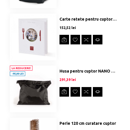
Carte retete pentru cuptor Alfa Forni
Preț
152,52 lei
LA REDUCERE!
Husa pentru cuptor NANO Small
-95,00 LEI
Preț
-95,00 lei
Preț
291,39 lei
Perie 120 cm curatare cuptor