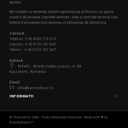
service.
Ne ocupăm cu seminee, punem siguranța pe primul loc, iar gama
noastră de produse cuprinde seminee, sobe si centrale termice care
îmbină frumuseţea unui semineu cu tehnologii de ultimă oră.
Contact
Telefon:
(+4) 0362.710.210
Vanzari:
(+4) 0753.187.847
Tehnic:
(+4) 0723.187.847
Adresa
430401,
Strada Vasile Lucaciu
, nr. 89
Baia Mare, România
Email
info@termodecor.ro
INFORMATII
© Termodecor 2026 - Toate drepturile rezervate. Made with ❤ by
BrainSoftware™