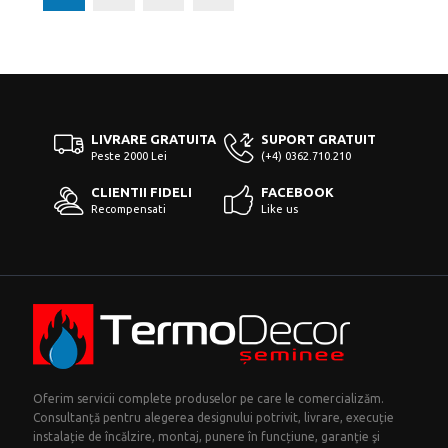
LIVRARE GRATUITA
SUPORT GRATUIT
Peste 2000 Lei
(+4) 0362.710.210
CLIENTII FIDELI
FACEBOOK
Recompensati
Like us
Oferim servicii complete produselor pe care le comercializăm.
Consultanță pentru alegerea designului potrivit, livrare, execuție
instalație de încălzire, montaj, punere în funcțiune, garanţie şi