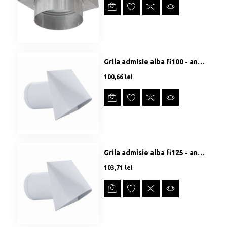
Grila admisie alba fi100 - anti vant/ploaie
Preț
100,66 lei
Grila admisie alba fi125 - anti vant/ploaie
Preț
103,71 lei