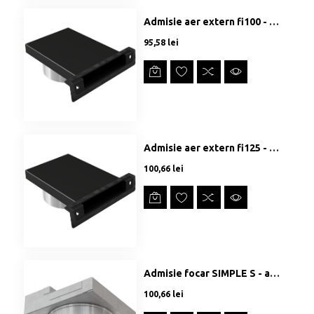
Admisie aer extern fi100 - Simple Box
Preț
95,58 lei
Admisie aer extern fi125 - Simple Box
Preț
100,66 lei
Admisie focar SIMPLE S - aer extern fi125
Preț
100,66 lei