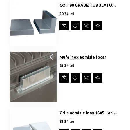
COT 90 GRADE TUBULATURA ADMISIE - 2 PIESE
Preț
20,34 lei
Mufa inox admisie focar
Preț
81,34 lei
Grila admisie inox 15x5 - anti vant/ploaie
Preț
81,34 lei