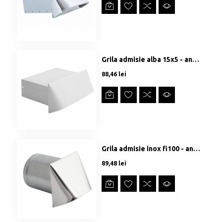
Grila admisie alba 15x5 - anti vant/ploaie
Preț
88,46 lei
Grila admisie inox fi100 - anti vant/ploaie
Preț
89,48 lei