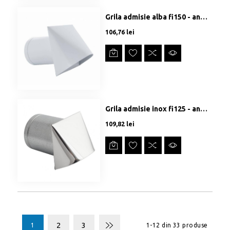
Grila admisie alba fi150 - anti vant/ploaie
Preț
106,76 lei
Grila admisie inox fi125 - anti vant/ploaie
Preț
109,82 lei
2
3
1
1-12 din 33 produse