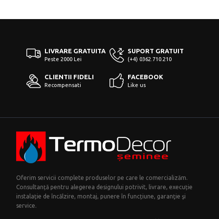
LIVRARE GRATUITA
SUPORT GRATUIT
Peste 2000 Lei
(+4) 0362.710.210
CLIENTII FIDELI
FACEBOOK
Recompensati
Like us
Oferim servicii complete produselor pe care le comercializăm.
Consultanță pentru alegerea designului potrivit, livrare, execuție
instalație de încălzire, montaj, punere în funcțiune, garanţie şi
service.