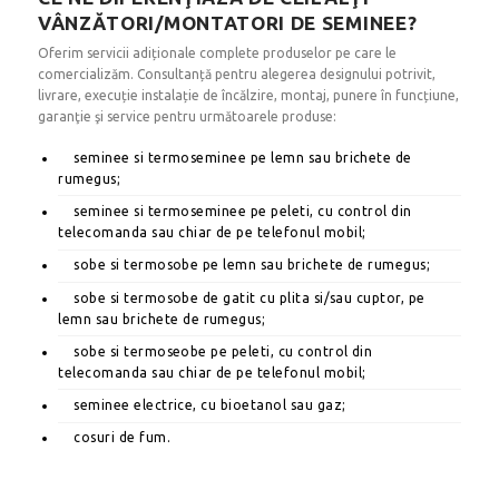
VÂNZĂTORI/MONTATORI DE SEMINEE?
Oferim servicii adiționale complete produselor pe care le
comercializăm. Consultanță pentru alegerea designului potrivit,
livrare, execuție instalație de încălzire, montaj, punere în funcțiune,
garanţie şi service pentru următoarele produse:
seminee si termoseminee pe lemn sau brichete de
rumegus;
seminee si termoseminee pe peleti, cu control din
telecomanda sau chiar de pe telefonul mobil;
sobe si termosobe pe lemn sau brichete de rumegus;
sobe si termosobe de gatit cu plita si/sau cuptor, pe
lemn sau brichete de rumegus;
sobe si termoseobe pe peleti, cu control din
telecomanda sau chiar de pe telefonul mobil;
seminee electrice, cu bioetanol sau gaz;
cosuri de fum.