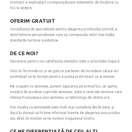
montarii si exploatării corespunzătoare sistemelor de încălzire cu
foc la vedere.
OFERIM GRATUIT
Consultanță de specialitate pentru alegerea produsului potrivit și
slutii tehnice personalizate care sa corespunda celor mai inalte
standarde termice si estetice.
DE CE NOI?
Deoarece pentru noi satisfacția clienților este o prioritate majoră.
Vino la Termodecor și vei găsi un partener de încredere căruia să-i
povesteşti ce îţi doreşti pentru a putea primi exact ce ai nevoie.
Ne ocupăm cu seminee, punem siguranța pe primul loc, iar gama
noastră de produse cuprinde seminee, sobe si centrale termice care
îmbină frumuseţea unui semineu cu tehnologii de ultimă oră.
Dar treaba cu semineele este mult mai complexă decât pare, și
dacă îți dorești să fii bine informat înainte de alegerea unui produs
sau altul, te invităm să ne vizitezi magazinul nostru.
CE NE DIFERENŢIAZĂ DE CEILALŢI