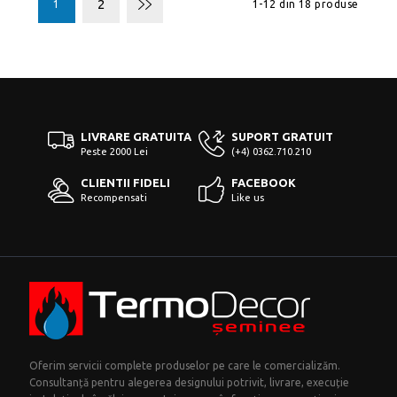
2
1
1-12 din 18 produse
LIVRARE GRATUITA
SUPORT GRATUIT
Peste 2000 Lei
(+4) 0362.710.210
CLIENTII FIDELI
FACEBOOK
Recompensati
Like us
Oferim servicii complete produselor pe care le comercializăm.
Consultanță pentru alegerea designului potrivit, livrare, execuție