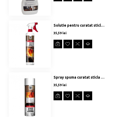
Solutie pentru curatat sticla - SEMINEU / SOBA - 500ml
Preț
35,59 lei
Spray spuma curatat sticla - SEMINEU / SOBA - 500ml
Preț
35,59 lei