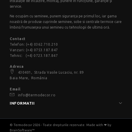
instalație de încălzire, montaj, punere în funcțiune, garanţie şi
service.
Ne ocupăm cu seminee, punem siguranța pe primul loc, iar gama
noastră de produse cuprinde seminee, sobe si centrale termice care
îmbină frumuseţea unui semineu cu tehnologii de ultimă oră.
Contact
Telefon:
(+4) 0362.710.210
Vanzari:
(+4) 0753.187.847
Tehnic:
(+4) 0723.187.847
Adresa
430401,
Strada Vasile Lucaciu
, nr. 89
Baia Mare, România
Email
info@termodecor.ro
INFORMATII
© Termodecor 2026 - Toate drepturile rezervate. Made with ❤ by
BrainSoftware™