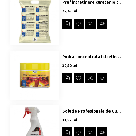
Praf intretinere curatenie cos fum - 1kg
Preț
27,45 lei
Pudra concentrata intretinere curatenie cos fum - 0.5kg
Preț
30,50 lei
Solutie Profesionala de Curatat STICLA SEMINEU
Preț
31,52 lei