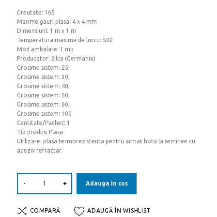
Greutate: 165
Marime gauri plasa: 4 x 4 mm
Dimensiuni: 1 m x 1 m
Temperatura maxima de lucru: 500
Mod ambalare: 1 mp
Producator: Silca (Germania)
Grosime sistem: 25,
Grosime sistem: 30,
Grosime sistem: 40,
Grosime sistem: 50,
Grosime sistem: 60,
Grosime sistem: 100
Cantitate/Pachet: 1
Tip produs: Plasa
Utilizare: plasa termorezistenta pentru armat hota la seminee cu
adeziv refractar.
-
+
Adauga in cos
COMPARĂ
ADAUGĂ ÎN WISHLIST