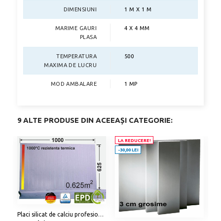
DIMENSIUNI
1 M X 1 M
MARIME GAURI
4 X 4 MM
PLASA
TEMPERATURA
500
MAXIMA DE LUCRU
MOD AMBALARE
1 MP
9 ALTE PRODUSE DIN ACEEAȘI CATEGORIE:
LA REDUCERE!
L
-30,00 LEI
-5
Placi silicat de calciu profesionale - 30 mm