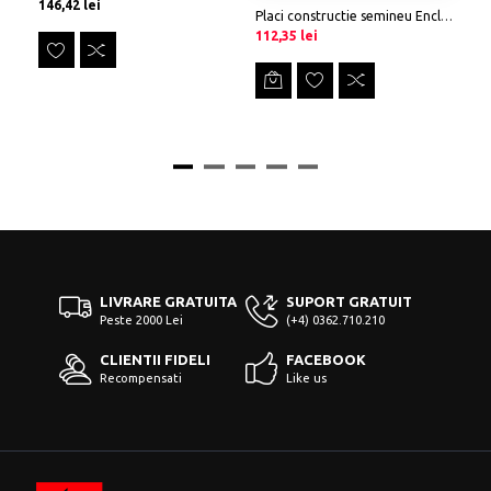
Preț
146,42 lei
Placi constructie semineu EnclosureBoard 3
Preț
-30,00 lei
Preț
Pr
-51
Pr
112,35 lei
20
LIVRARE GRATUITA
SUPORT GRATUIT
Peste 2000 Lei
(+4) 0362.710.210
CLIENTII FIDELI
FACEBOOK
Recompensati
Like us