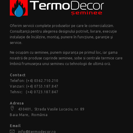
Oferim servicii complete produselor pe care le comercializăm.
Consultanță pentru alegerea designului potrivit, livrare, execuție
instalație de încălzire, montaj, punere în funcțiune, garanţie şi
service.
Ne ocupăm cu seminee, punem siguranța pe primul loc, iar gama
noastră de produse cuprinde seminee, sobe si centrale termice care
îmbină frumuseţea unui semineu cu tehnologii de ultimă oră.
Contact
Telefon:
(+4) 0362.710.210
Vanzari:
(+4) 0753.187.847
Tehnic:
(+4) 0723.187.847
Adresa
430401,
Strada Vasile Lucaciu
, nr. 89
Baia Mare, România
Email
info@termodecor.ro