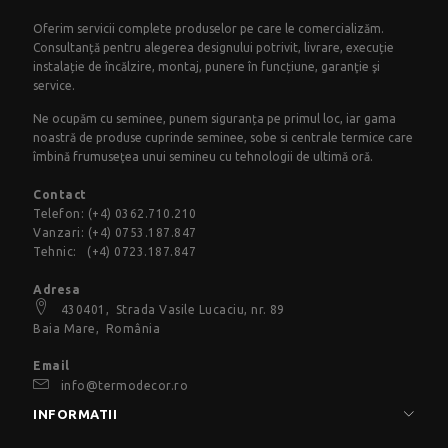
Oferim servicii complete produselor pe care le comercializăm.
Consultanță pentru alegerea designului potrivit, livrare, execuție
instalație de încălzire, montaj, punere în funcțiune, garanţie şi
service.
Ne ocupăm cu seminee, punem siguranța pe primul loc, iar gama
noastră de produse cuprinde seminee, sobe si centrale termice care
îmbină frumuseţea unui semineu cu tehnologii de ultimă oră.
Contact
Telefon:
(+4) 0362.710.210
Vanzari:
(+4) 0753.187.847
Tehnic:
(+4) 0723.187.847
Adresa
430401,
Strada Vasile Lucaciu
, nr. 89
Baia Mare, România
Email
info@termodecor.ro
INFORMATII