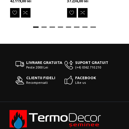
Preț
Preț
Pr
42.119,00 lei
37.236,00 lei
34
LIVRARE GRATUITA
SUPORT GRATUIT
Peste 2000 Lei
(+4) 0362.710.210
CLIENTII FIDELI
FACEBOOK
Recompensati
Like us