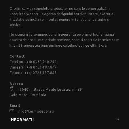
Oferim servicii complete produselor pe care le comercializăm.
Consultanță pentru alegerea designului potrivit, livrare, execuție
instalație de încălzire, montaj, punere în funcțiune, garanţie şi
service.
Ne ocupăm cu seminee, punem siguranța pe primul loc, iar gama
noastră de produse cuprinde seminee, sobe si centrale termice care
îmbină frumuseţea unui semineu cu tehnologii de ultimă oră.
Contact
Telefon:
(+4) 0362.710.210
Vanzari:
(+4) 0753.187.847
Tehnic:
(+4) 0723.187.847
Adresa
430401,
Strada Vasile Lucaciu
, nr. 89
Baia Mare, România
Email
info@termodecor.ro
INFORMATII