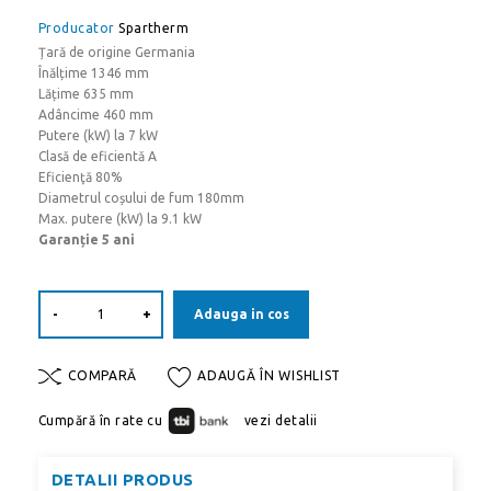
Producator
Spartherm
Țară de origine Germania
Înălțime 1346 mm
Lățime 635 mm
Adâncime 460 mm
Putere (kW) la 7 kW
Clasă de eficientă A
Eficienţă 80%
Diametrul coșului de fum 180mm
Max. putere (kW) la 9.1 kW
Garanție 5 ani
-
+
Adauga in cos
COMPARĂ
ADAUGĂ ÎN WISHLIST
Cumpără în rate cu
vezi detalii
DETALII PRODUS