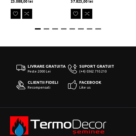
Preț
Preț
Pr
23.088,00 lei
37.825,00 lei
29
LIVRARE GRATUITA
SUPORT GRATUIT
Peste 2000 Lei
(+4) 0362.710.210
CLIENTII FIDELI
FACEBOOK
Recompensati
Like us