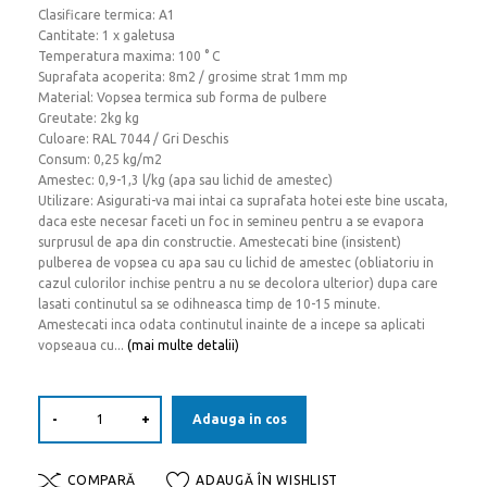
Clasificare termica: A1
Cantitate: 1 x galetusa
Temperatura maxima: 100 ° C
Suprafata acoperita: 8m2 / grosime strat 1mm mp
Material: Vopsea termica sub forma de pulbere
Greutate: 2kg kg
Culoare: RAL 7044 / Gri Deschis
Consum: 0,25 kg/m2
Amestec: 0,9-1,3 l/kg (apa sau lichid de amestec)
Utilizare: Asigurati-va mai intai ca suprafata hotei este bine uscata,
daca este necesar faceti un foc in semineu pentru a se evapora
surprusul de apa din constructie. Amestecati bine (insistent)
pulberea de vopsea cu apa sau cu lichid de amestec (obliatoriu in
cazul culorilor inchise pentru a nu se decolora ulterior) dupa care
lasati continutul sa se odihneasca timp de 10-15 minute.
Amestecati inca odata continutul inainte de a incepe sa aplicati
vopseaua cu...
(mai multe detalii)
-
+
Adauga in cos
COMPARĂ
ADAUGĂ ÎN WISHLIST