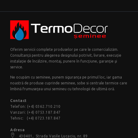
Oferim servicii complete produselor pe care le comercializăm.
Consultanță pentru alegerea designului potrivit, livrare, execuție
instalație de încălzire, montaj, punere în funcțiune, garanţie şi
service.
Ne ocupăm cu seminee, punem siguranța pe primul loc, iar gama
noastră de produse cuprinde seminee, sobe si centrale termice care
îmbină frumuseţea unui semineu cu tehnologii de ultimă oră.
Contact
Telefon:
(+4) 0362.710.210
Vanzari:
(+4) 0753.187.847
Tehnic:
(+4) 0723.187.847
Adresa
430401,
Strada Vasile Lucaciu
, nr. 89