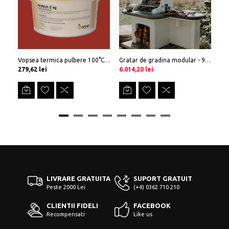
Vopsea termica pulbere 100°C - RAL3013 - Ortner
Gratar de gradina modular - 916
Preț
Preț
-1.500,00 lei
Preț
Pr
279,62 lei
6.014,20 lei
27
LIVRARE GRATUITA
SUPORT GRATUIT
Peste 2000 Lei
(+4) 0362.710.210
CLIENTII FIDELI
FACEBOOK
Recompensati
Like us