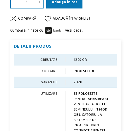
-
+
Adauga in cos
COMPARĂ
ADAUGĂ ÎN WISHLIST
Cumpără în rate cu
vezi detalii
DETALII PRODUS
GREUTATE
1200 GR
CULOARE
INOX SLEFUIT
GARANTIE
2 ANI
UTILIZARE
SE FOLOSESTE
PENTRU AERISIREA SI
VENTILAREA HOTEI
SEMINEULUI IN MOD
OBLIGATORIU LA
SISTEMELE DE
INCALZIRE PRIN
CONVECTIE PENTRU