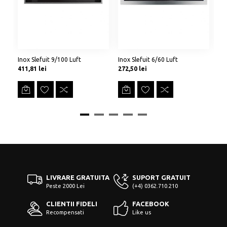
Inox Slefuit 9/100 Luft
Inox Slefuit 6/60 Luft
Ino
Preț
Preț
Pr
411,81 lei
272,50 lei
31
LIVRARE GRATUITA
SUPORT GRATUIT
Peste 2000 Lei
(+4) 0362.710.210
CLIENTII FIDELI
FACEBOOK
Recompensati
Like us