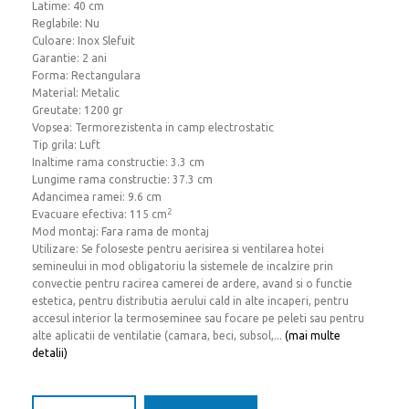
Latime: 40 cm
Reglabile: Nu
Culoare: Inox Slefuit
Garantie: 2 ani
Forma: Rectangulara
Material: Metalic
Greutate: 1200 gr
Vopsea: Termorezistenta in camp electrostatic
Tip grila: Luft
Inaltime rama constructie: 3.3 cm
Lungime rama constructie: 37.3 cm
Adancimea ramei: 9.6 cm
2
Evacuare efectiva: 115 cm
Mod montaj: Fara rama de montaj
Utilizare: Se foloseste pentru aerisirea si ventilarea hotei
semineului in mod obligatoriu la sistemele de incalzire prin
convectie pentru racirea camerei de ardere, avand si o functie
estetica, pentru distributia aerului cald in alte incaperi, pentru
accesul interior la termoseminee sau focare pe peleti sau pentru
alte aplicatii de ventilatie (camara, beci, subsol,...
(mai multe
detalii)