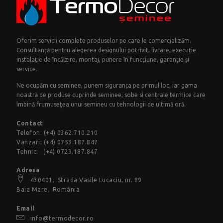
Oferim servicii complete produselor pe care le comercializăm.
Consultanță pentru alegerea designului potrivit, livrare, execuție
instalație de încălzire, montaj, punere în funcțiune, garanţie şi
service.
Ne ocupăm cu seminee, punem siguranța pe primul loc, iar gama
noastră de produse cuprinde seminee, sobe si centrale termice care
îmbină frumuseţea unui semineu cu tehnologii de ultimă oră.
Contact
Telefon:
(+4) 0362.710.210
Vanzari:
(+4) 0753.187.847
Tehnic:
(+4) 0723.187.847
Adresa
430401,
Strada Vasile Lucaciu
, nr. 89
Baia Mare, România
Email
info@termodecor.ro