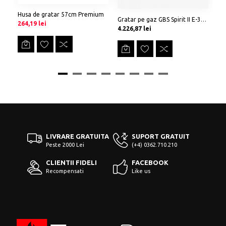
Husa de gratar 57cm Premium
Gra
Gratar pe gaz GBS Spirit II E-320 - Negru
Preț
-50,00 lei
Preț
Pr
264,19 lei
3.
Preț
4.226,87 lei
LIVRARE GRATUITA
SUPORT GRATUIT
Peste 2000 Lei
(+4) 0362.710.210
CLIENTII FIDELI
FACEBOOK
Recompensati
Like us