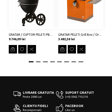
GRATAR / CUPTOR PELETI PBQ-ONE NEGRU
GRATAR PELETI Grill Box / Orange cu Grilaje
Preț
Preț
Pr
9.746,09 lei
3.482,56 lei
24
LIVRARE GRATUITA
SUPORT GRATUIT
Peste 2000 Lei
(+4) 0362.710.210
CLIENTII FIDELI
FACEBOOK
Recompensati
Like us