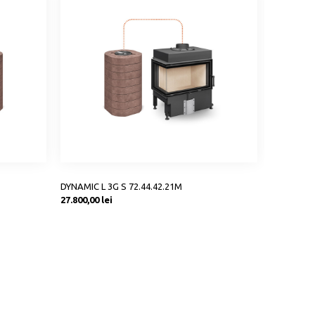
DYNAMIC L 3G S 72.44.42.21M
DYNAMIC 3
Preț
Preț
27.800,00 lei
23.500,00 