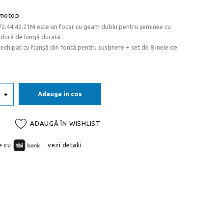
motop
72.44.42.21M este un focar cu geam dublu pentru șeminee cu
ldură de lungă durată
echipat cu flanșă din fontă pentru susținere + set de 8 inele de
Adauga in cos
+
Ă
ADAUGĂ ÎN WISHLIST
e cu
vezi detalii