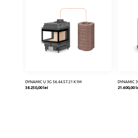
DYNAMIC U 3G 56.44.57.21 K1M
DYNAMIC 3
Preț
Preț
38.250,00 lei
21.600,00 l