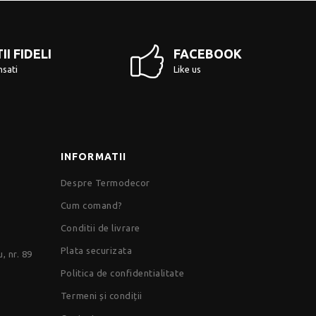
II FIDELI
FACEBOOK
sati
Like us
INFORMATII
Despre Termodecor
Cum comand?
Conditii de livrare
Plata securizata
u
, nr. 89
Politica de confidentialitate
Termeni și condiții