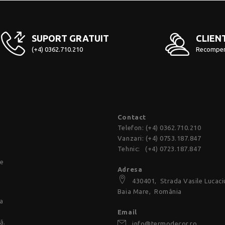
SUPORT GRATUIT
CLIENT
(+4) 0362.710.210
Recompen
Contact
Telefon:
(+4) 0362.710.210
Vanzari:
(+4) 0753.187.847
Tehnic:
(+4) 0723.187.847
ie
Adresa
430401,
Strada Vasile Lucaci
Baia Mare, România
a
Email
ă.
info@termodecor.ro