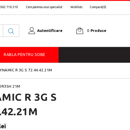
0362.710.210
Cere părerea unui specialist
Wishlists
Compară(
0
)
Autentificare
0
Produse
RABLA PENTRU SOBE
YNAMIC R 3G S 72.44.42.21M
DR3SH 21M
MIC R 3G S
.42.21M
lei