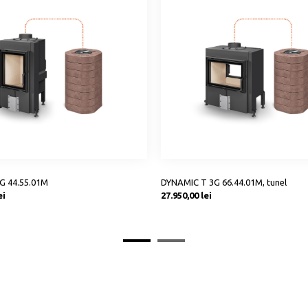
G 44.55.01M
DYNAMIC T 3G 66.44.01M, tunel
Preț
ei
27.950,00 lei