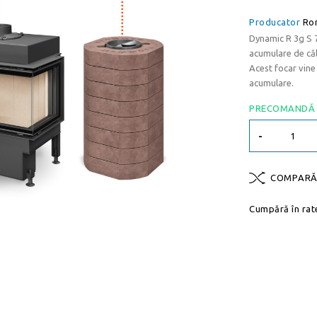
Producator
Ro
Dynamic R 3g S 
acumulare de că
Acest focar vine 
acumulare.
PRECOMANDĂ
-
COMPAR
Cumpără în rat