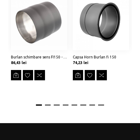
Burlan schimbare sens FI150 - cu 2 mufe
Capsa Horn Burlan fi 150
Preț
Preț
Pr
86,43 lei
74,23 lei
26