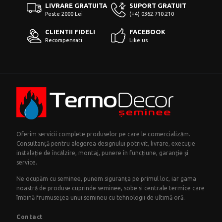
LIVRARE GRATUITA
SUPORT GRATUIT
Peste 2000 Lei
(+4) 0362.710.210
CLIENTII FIDELI
FACEBOOK
Recompensati
Like us
Oferim servicii complete produselor pe care le comercializăm.
Consultanță pentru alegerea designului potrivit, livrare, execuție
instalație de încălzire, montaj, punere în funcțiune, garanţie şi
service.
Ne ocupăm cu seminee, punem siguranța pe primul loc, iar gama
noastră de produse cuprinde seminee, sobe si centrale termice care
îmbină frumuseţea unui semineu cu tehnologii de ultimă oră.
Contact