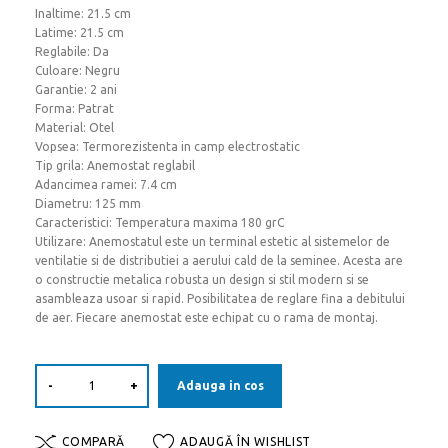
Inaltime: 21.5 cm
Latime: 21.5 cm
Reglabile: Da
Culoare: Negru
Garantie: 2 ani
Forma: Patrat
Material: Otel
Vopsea: Termorezistenta in camp electrostatic
Tip grila: Anemostat reglabil
Adancimea ramei: 7.4 cm
Diametru: 125 mm
Caracteristici: Temperatura maxima 180 grC
Utilizare: Anemostatul este un terminal estetic al sistemelor de
ventilatie si de distributiei a aerului cald de la seminee. Acesta are
o constructie metalica robusta un design si stil modern si se
asambleaza usoar si rapid. Posibilitatea de reglare fina a debitului
de aer. Fiecare anemostat este echipat cu o rama de montaj.
-
+
Adauga in cos
COMPARĂ
ADAUGĂ ÎN WISHLIST