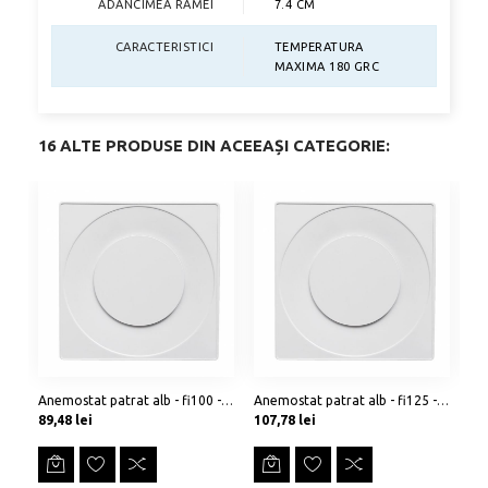
ADANCIMEA RAMEI
7.4 CM
CARACTERISTICI
TEMPERATURA
MAXIMA 180 GRC
16 ALTE PRODUSE DIN ACEEAȘI CATEGORIE:
Anemostat patrat alb - fi100 - Modern
Anemostat patrat alb - fi125 - Modern
An
Preț
Preț
Pr
89,48 lei
107,78 lei
12