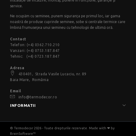
instalație de încălzire, montaj, punere în funcțiune, garanţie şi
service.
Ne ocupăm cu seminee, punem siguranța pe primul loc, iar gama
noastră de produse cuprinde seminee, sobe si centrale termice care
îmbină frumuseţea unui semineu cu tehnologii de ultimă oră.
Contact
Telefon:
(+4) 0362.710.210
Vanzari:
(+4) 0753.187.847
Tehnic:
(+4) 0723.187.847
Adresa
430401,
Strada Vasile Lucaciu
, nr. 89
Baia Mare, România
Email
info@termodecor.ro
INFORMATII
© Termodecor 2026 - Toate drepturile rezervate. Made with ❤ by
BrainSoftware™