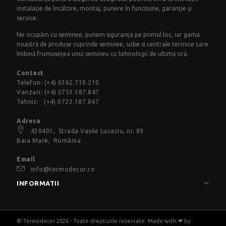
instalație de încălzire, montaj, punere în funcțiune, garanţie şi
service.
Ne ocupăm cu seminee, punem siguranța pe primul loc, iar gama
noastră de produse cuprinde seminee, sobe si centrale termice care
îmbină frumuseţea unui semineu cu tehnologii de ultimă oră.
Contact
Telefon:
(+4) 0362.710.210
Vanzari:
(+4) 0753.187.847
Tehnic:
(+4) 0723.187.847
Adresa
430401,
Strada Vasile Lucaciu
, nr. 89
Baia Mare, România
Email
info@termodecor.ro
INFORMATII
© Termodecor 2026 - Toate drepturile rezervate. Made with ❤ by