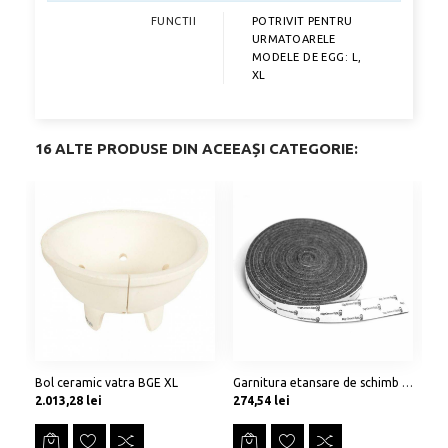
FUNCTII
POTRIVIT PENTRU
URMATOARELE
MODELE DE EGG: L,
XL
16 ALTE PRODUSE DIN ACEEAȘI CATEGORIE:
Bol ceramic vatra BGE XL
Garnitura etansare de schimb BGE L, XL
Hu
Preț
Preț
Pr
2.013,28 lei
274,54 lei
28